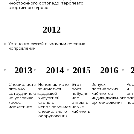
иностранного ортопеда-терапевта
спортивного врача.
2012
Установка связей с врачами смежных
направлений
2013
2014
2015
2016
Специалисты
Начал активно
Этот
Запуск
Ра
активно
заниматься
рост
партнёрских
и
сотрудничают
щадящей
побудил
кабинетов
опт
на условиях
хирургией
нас
индивидуального
ра
кросс
стопы с
открыть
ортезирования.
пар
маркетинга.
использованием
новые
специального
кабинеты.
оборудования.