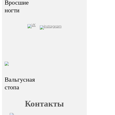
Вросшие
ногти
Онлайн-запись
Главная
О FormFoot
Отзывы
Блог
Вопрос
Обучение
ответ
Вальгусная
стопа
Контакты