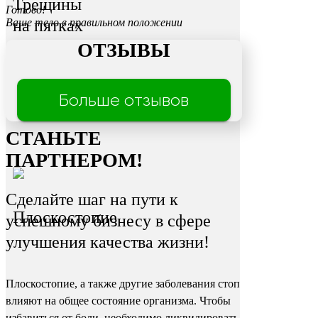
Трещины
Готово!
на пятках
Ваше тело в правильном положении
ОТЗЫВЫ
Больше отзывов
СТАНЬТЕ
ПАРТНЕРОМ!
Сделайте шаг на пути к
Плоскостопие
успешному бизнесу в сфере
улучшения качества жизни!
Плоскостопие, а также другие заболевания стоп
влияют на общее состояние организма. Чтобы
избавиться от боли, необходимо ликвидировать