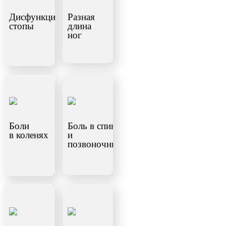
Дисфункция
Разная
стопы
длина
ног
Боли
Боль в спине
в коленях
и
позвоночнике