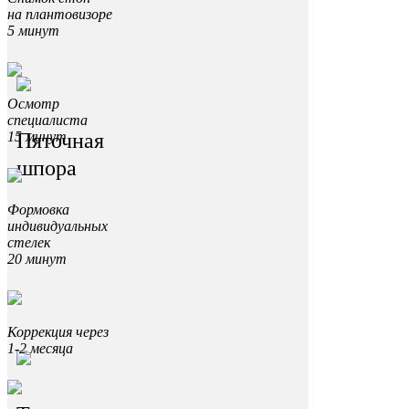
на плантовизоре
5 минут
Осмотр
специалиста
Пяточная
15 минут
шпора
Формовка
индивидуальных
стелек
20 минут
Коррекция через
1-2 месяца