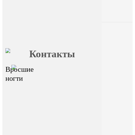
Главная
О FormFoot
Отзывы
Блог
Вопрос
Обучение
ответ
Контакты
Вросшие
главный офис - г.Иркутск,
ул.Байкальская 236в/1, оф.1
ногти
Горячая линия
На сайте размещена ознакомительная
информация. Данный ресурс не занимается
сбором и обработкой персональных данных
пользователей. Сбор и обработка
персональных данных переданы
стороннему ресурсу Dikidi. Находясь на
ресурсе и переходя на ресурс Dikidi, вы
соглашаетесь на сбор и передачу
персональных данных сторонним ресурсом
Dikidi