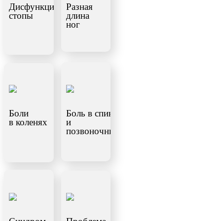
Дисфункция
Разная
стопы
длина
ног
Боли
Боль в спине
в коленях
и
позвоночнике