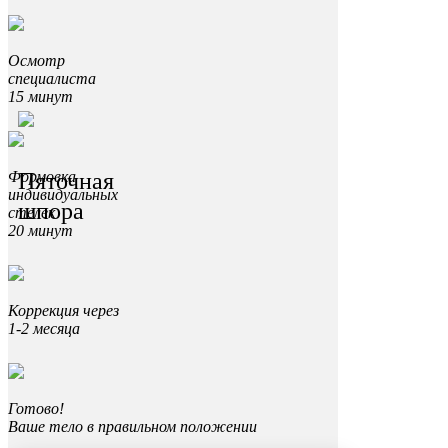
Осмотр
специалиста
15 минут
Пяточная
Формовка
индивидуальных
шпора
стелек
20 минут
Коррекция через
1-2 месяца
Готово!
Ваше тело в правильном положении