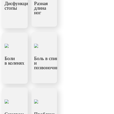
Дисфункция
Разная
стопы
длина
ног
Боли
Боль в спине
в коленях
и
позвоночнике