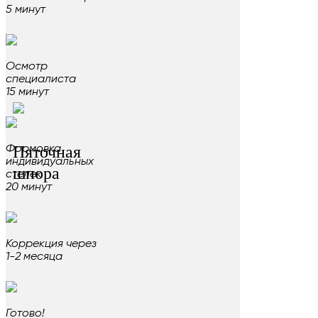
5 минут
Осмотр
специалиста
15 минут
Пяточная
Формовка
индивидуальных
шпора
стелек
20 минут
Коррекция через
1-2 месяца
Готово!