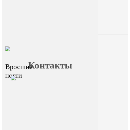
Онлайн-запись
Главная
О FormFoot
Отзывы
Блог
Вопрос
Обучение
ответ
Контакты
Вросшие
ногти
главный офис - г.Иркутск,
ул.Байкальская 236в/1, оф.1
Горячая линия
На сайте размещена ознакомительная
информация. Данный ресурс не занимается
сбором и обработкой персональных данных
пользователей. Сбор и обработка
персональных данных переданы
стороннему ресурсу Dikidi. Находясь на
ресурсе и переходя на ресурс Dikidi, вы
соглашаетесь на сбор и передачу
персональных данных сторонним ресурсом
Dikidi