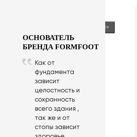
Next
keyboard_arrow_right
Close
Найти:
ОСНОВАТЕЛЬ
БРЕНДА FORMFOOT
Как от
фундамента
зависит
целостность и
сохранность
всего здания ,
так же и от
стопы зависит
здоровье