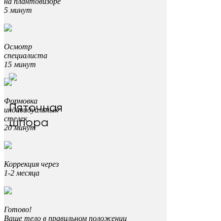
на плантовизоре
5 минут
Осмотр
специалиста
15 минут
Формовка
Пяточная
индивидуальных
стелек
шпора
20 минут
Коррекция через
1-2 месяца
Готово!
Ваше тело в правильном положении