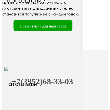
Плоскостопие
причину — именно поэтому услуга
изготовления индивидуальных стелек
становится популярнее с каждым годом.
Презентация для партнеров
+7(3952)68-33-03
Натоптыши
+7 (9025) 66-11-80
Онлайн-запись