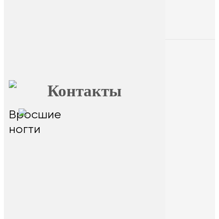
Главная
О FormFoot
Отзывы
Блог
Вопрос ответ
Обучение
Контакты
Вросшие
главный офис - г.Иркутск,
ул.Байкальская 236в/1, оф.1
ногти
Горячая линия
На сайте размещена ознакомительная
информация. Данный ресурс не занимается
сбором и обработкой персональных данных
пользователей. Сбор и обработка персональных
данных переданы стороннему ресурсу Dikidi.
Находясь на ресурсе и переходя на ресурс Dikidi,
вы соглашаетесь на сбор и передачу
персональных данных сторонним ресурсом
Dikidi