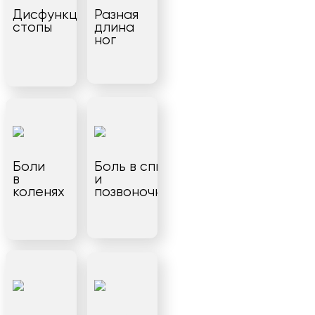
Дисфункция
Разная
стопы
длина
ног
Боли
Боль в спине
в
и
коленях
позвоночнике