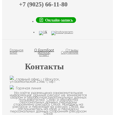
+7 (9025) 66-11-80
Онлайн-запись
Главная
О FormFoot
Отзывы
Блог
Вопрос
Обучение
ответ
Контакты
главный офис - г.Иркутск,
ул.Байкальская 236в/1, оф.1
Горячая линия
На сайте размещена ознакомительная
информация. Данный ресурс не занимается
сбором и обработкой персональных данных
пользователей. Сбор и обработка
персональных данных переданы
стороннему ресурсу Dikidi. Находясь на
ресурсе и переходя на ресурс Dikidi, вы
соглашаетесь на сбор и передачу
персональных данных сторонним ресурсом
Dikidi