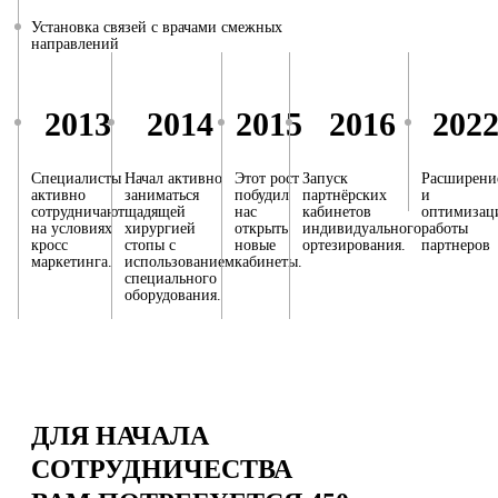
Установка связей с врачами смежных
направлений
2013
2014
2015
2016
202
Специалисты
Начал активно
Этот рост
Запуск
Расширени
активно
заниматься
побудил
партнёрских
и
сотрудничают
щадящей
нас
кабинетов
оптимизац
на условиях
хирургией
открыть
индивидуального
работы
кросс
стопы с
новые
ортезирования.
партнеров
маркетинга.
использованием
кабинеты.
специального
оборудования.
ДЛЯ НАЧАЛА
СОТРУДНИЧЕСТВА