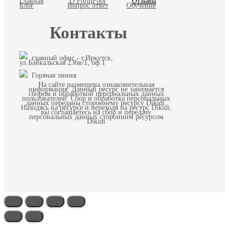
Главная
О FormFoot
Отзывы
Блог
Вопрос ответ
Обучение
Контакты
главный офис - г.Иркутск,
ул.Байкальская 236в/1, оф.1
Горячая линия
На сайте размещена ознакомительная
информация. Данный ресурс не занимается
сбором и обработкой персональных данных
пользователей. Сбор и обработка персональных
данных переданы стороннему ресурсу Dikidi.
Находясь на ресурсе и переходя на ресурс Dikidi,
вы соглашаетесь на сбор и передачу
персональных данных сторонним ресурсом
Dikidi