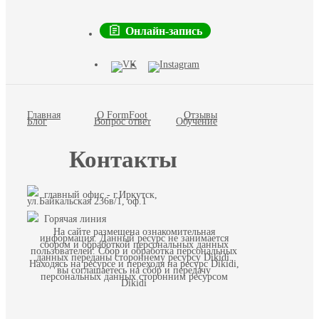
Онлайн-запись
Главная
О FormFoot
Отзывы
Блог
Вопрос ответ
Обучение
Контакты
главный офис - г.Иркутск,
ул.Байкальская 236в/1, оф.1
Горячая линия
На сайте размещена ознакомительная
информация. Данный ресурс не занимается
сбором и обработкой персональных данных
пользователей. Сбор и обработка персональных
данных переданы стороннему ресурсу Dikidi.
Находясь на ресурсе и переходя на ресурс Dikidi,
вы соглашаетесь на сбор и передачу
персональных данных сторонним ресурсом
Dikidi