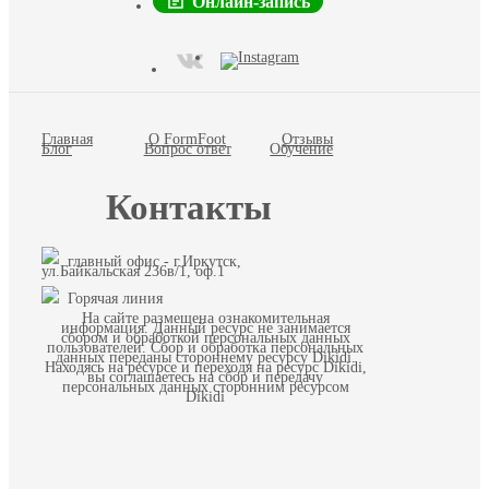
Онлайн-запись
Главная
О FormFoot
Отзывы
Блог
Вопрос ответ
Обучение
Контакты
главный офис - г.Иркутск,
ул.Байкальская 236в/1, оф.1
Горячая линия
На сайте размещена ознакомительная
информация. Данный ресурс не занимается
сбором и обработкой персональных данных
пользователей. Сбор и обработка персональных
данных переданы стороннему ресурсу Dikidi.
Находясь на ресурсе и переходя на ресурс Dikidi,
вы соглашаетесь на сбор и передачу
персональных данных сторонним ресурсом
Dikidi