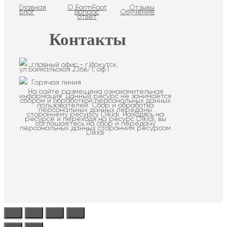
Главная
О FormFoot
Отзывы
Блог
Вопрос
Обучение
ответ
Контакты
главный офис - г.Иркутск,
ул.Байкальская 236в/1, оф.1
Горячая линия
На сайте размещена ознакомительная
информация. Данный ресурс не занимается
сбором и обработкой персональных данных
пользователей. Сбор и обработка
персональных данных переданы
стороннему ресурсу Dikidi. Находясь на
ресурсе и переходя на ресурс Dikidi, вы
соглашаетесь на сбор и передачу
персональных данных сторонним ресурсом
Dikidi