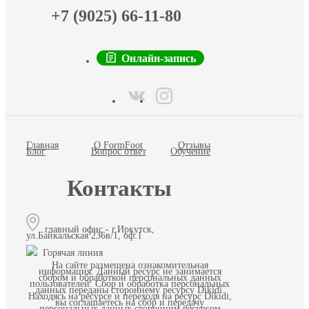
+7 (9025) 66-11-80
Онлайн-запись
Главная
О FormFoot
Отзывы
Блог
Вопрос ответ
Обучение
Контакты
главный офис - г.Иркутск,
ул.Байкальская 236в/1, оф.1
Горячая линия
На сайте размещена ознакомительная
информация. Данный ресурс не занимается
сбором и обработкой персональных данных
пользователей. Сбор и обработка персональных
данных переданы стороннему ресурсу Dikidi.
Находясь на ресурсе и переходя на ресурс Dikidi,
вы соглашаетесь на сбор и передачу
персональных данных сторонним ресурсом