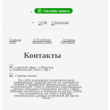
Онлайн-запись
Главная
О FormFoot
Отзывы
Блог
Вопрос ответ
Обучение
Контакты
главный офис - г.Иркутск,
ул.Байкальская 236в/1, оф.1
Горячая линия
На сайте размещена ознакомительная
информация. Данный ресурс не занимается
сбором и обработкой персональных данных
пользователей. Сбор и обработка персональных
данных переданы стороннему ресурсу Dikidi.
Находясь на ресурсе и переходя на ресурс Dikidi,
вы соглашаетесь на сбор и передачу
персональных данных сторонним ресурсом
Dikidi