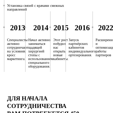
Установка связей с врачами смежных
направлений
2013
2014
2015
2016
202
Специалисты
Начал активно
Этот рост
Запуск
Расширени
активно
заниматься
побудил
партнёрских
и
сотрудничают
щадящей
нас
кабинетов
оптимизац
на условиях
хирургией
открыть
индивидуального
работы
кросс
стопы с
новые
ортезирования.
партнеров
маркетинга.
использованием
кабинеты.
специального
оборудования.
ДЛЯ НАЧАЛА
СОТРУДНИЧЕСТВА