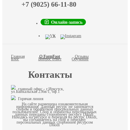
+7 (9025) 66-11-80
Онлайн-запись
Главная
О FormFoot
Отзывы
Блог
Вопрос ответ
Обучение
Контакты
главный офис - г.Иркутск,
ул.Байкальская 236в/1, оф.1
Горячая линия
На сайте размещена ознакомительная
информация. Данный ресурс не занимается
сбором и обработкой персональных данных
пользователей. Сбор и обработка персональных
данных переданы стороннему ресурсу Dikidi.
Находясь на ресурсе и переходя на ресурс Dikidi,
вы соглашаетесь на сбор и передачу
персональных данных сторонним ресурсом
Dikidi