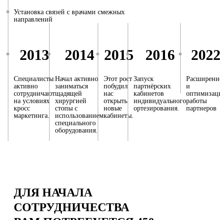
Установка связей с врачами смежных
направлений
2013
2014
2015
2016
202
Специалисты
Начал активно
Этот рост
Запуск
Расширени
активно
заниматься
побудил
партнёрских
и
сотрудничают
щадящей
нас
кабинетов
оптимизац
на условиях
хирургией
открыть
индивидуального
работы
кросс
стопы с
новые
ортезирования.
партнеров
маркетинга.
использованием
кабинеты.
специального
оборудования.
ДЛЯ НАЧАЛА
СОТРУДНИЧЕСТВА