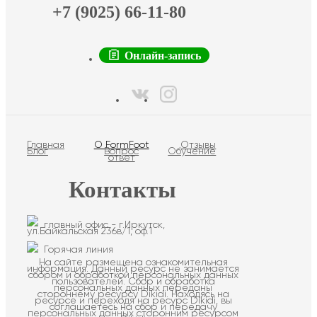
+7 (9025) 66-11-80
Онлайн-запись
Главная
О FormFoot
Отзывы
Блог
Вопрос
Обучение
ответ
Контакты
главный офис - г.Иркутск,
ул.Байкальская 236в/1, оф.1
Горячая линия
На сайте размещена ознакомительная
информация. Данный ресурс не занимается
сбором и обработкой персональных данных
пользователей. Сбор и обработка
персональных данных переданы
стороннему ресурсу Dikidi. Находясь на
ресурсе и переходя на ресурс Dikidi, вы
соглашаетесь на сбор и передачу
персональных данных сторонним ресурсом