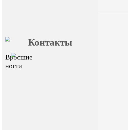
Главная
О FormFoot
Отзывы
Блог
Вопрос
Обучение
ответ
Контакты
Вросшие
главный офис - г.Иркутск,
ул.Байкальская 236в/1, оф.1
ногти
Горячая линия
На сайте размещена ознакомительная
информация. Данный ресурс не занимается
сбором и обработкой персональных данных
пользователей. Сбор и обработка
персональных данных переданы
стороннему ресурсу Dikidi. Находясь на
ресурсе и переходя на ресурс Dikidi, вы
соглашаетесь на сбор и передачу
персональных данных сторонним ресурсом
Dikidi