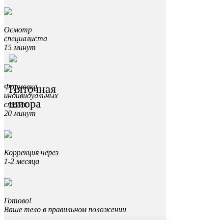
Осмотр
специалиста
15 минут
Пяточная
Формовка
индивидуальных
шпора
стелек
20 минут
Коррекция через
1-2 месяца
Готово!
Ваше тело в правильном положении