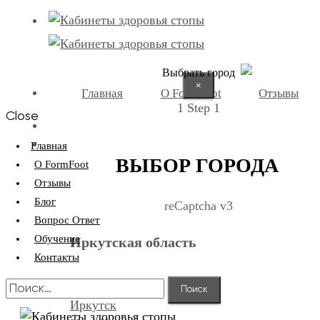
Выбрать город
×
Главная
О FormFoot
Отзывы
1
Step 1
Close
+7 (9025) 66-11-80
Записаться
Главная
ВЫБОР ГОРОДА
О FormFoot
Отзывы
Блог
reCaptcha v3
Вопрос Ответ
Обучение
Иркутская область
Контакты
Найти:
Иркутск