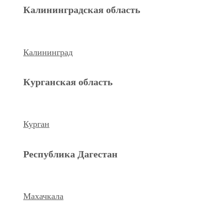
Махачкала
Калининградская область
Ханты-Мансийский а.о.
Калининград
Нижневартовск
Курганская область
keyboard_arrow_left
Previous
Next
keyboard_arrow_right
Курган
Республика Дагестан
Махачкала