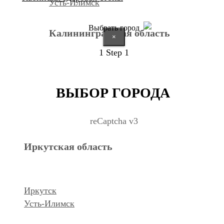
Усть-Илимск
Выбрать город
Калининградская область
×
1
Step 1
Калининград
ВЫБОР ГОРОДА
Курганская область
reCaptcha v3
Иркутская область
Курган
Республика Дагестан
Иркутск
Усть-Илимск