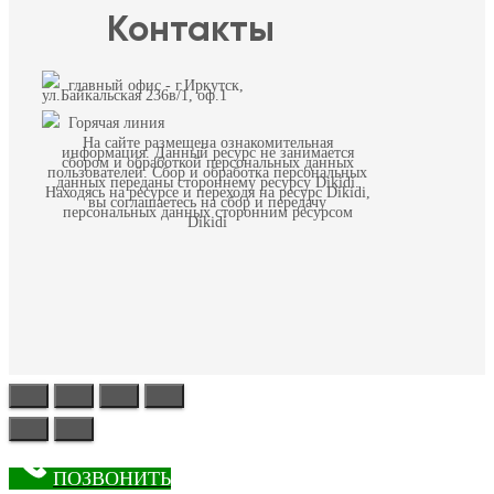
Контакты
главный офис - г.Иркутск,
ул.Байкальская 236в/1, оф.1
Горячая линия
На сайте размещена ознакомительная
информация. Данный ресурс не занимается
сбором и обработкой персональных данных
пользователей. Сбор и обработка персональных
данных переданы стороннему ресурсу Dikidi.
Находясь на ресурсе и переходя на ресурс Dikidi,
вы соглашаетесь на сбор и передачу
персональных данных сторонним ресурсом
Dikidi
ПОЗВОНИТЬ