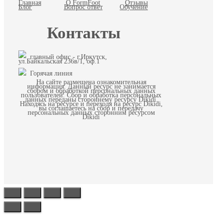
Главная
О FormFoot
Отзывы
Блог
Вопрос ответ
Обучение
Контакты
главный офис - г.Иркутск,
ул.Байкальская 236в/1, оф.1
Горячая линия
На сайте размещена ознакомительная
информация. Данный ресурс не занимается
сбором и обработкой персональных данных
пользователей. Сбор и обработка персональных
данных переданы стороннему ресурсу Dikidi.
Находясь на ресурсе и переходя на ресурс Dikidi,
вы соглашаетесь на сбор и передачу
персональных данных сторонним ресурсом
Dikidi