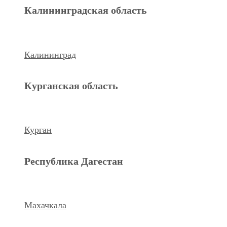
Махачкала
Калининградская область
Ханты-Мансийский а.о.
Калининград
Нижневартовск
Курганская область
keyboard_arrow_left
Previous
Next
keyboard_arrow_right
Курган
Республика Дагестан
Махачкала