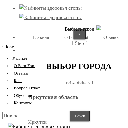
Выбрать город
×
Главная
О FormFoot
Отзывы
1
Step 1
Close
+7 (9025) 66-11-80
Записаться
Главная
ВЫБОР ГОРОДА
О FormFoot
Отзывы
Блог
reCaptcha v3
Вопрос Ответ
Обучение
Иркутская область
Контакты
Найти:
Иркутск