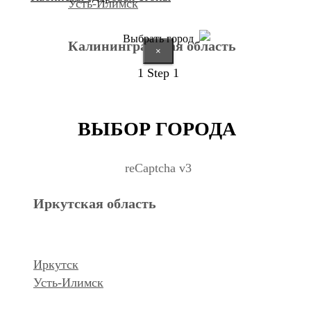
Усть-Илимск
Выбрать город
Калининградская область
×
1
Step 1
Калининград
ВЫБОР ГОРОДА
Курганская область
reCaptcha v3
Иркутская область
Курган
Республика Дагестан
Иркутск
Усть-Илимск