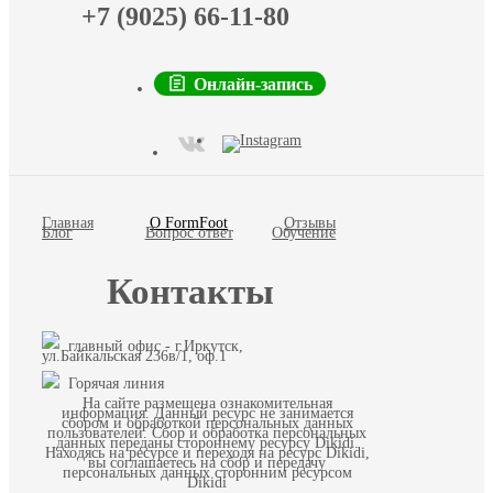
+7 (9025) 66-11-80
Онлайн-запись
Главная
О FormFoot
Отзывы
Блог
Вопрос ответ
Обучение
Контакты
главный офис - г.Иркутск,
ул.Байкальская 236в/1, оф.1
Горячая линия
На сайте размещена ознакомительная
информация. Данный ресурс не занимается
сбором и обработкой персональных данных
пользователей. Сбор и обработка персональных
данных переданы стороннему ресурсу Dikidi.
Находясь на ресурсе и переходя на ресурс Dikidi,
вы соглашаетесь на сбор и передачу
персональных данных сторонним ресурсом
Dikidi