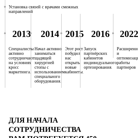
Установка связей с врачами смежных
направлений
2013
2014
2015
2016
202
Специалисты
Начал активно
Этот рост
Запуск
Расширени
активно
заниматься
побудил
партнёрских
и
сотрудничают
щадящей
нас
кабинетов
оптимизац
на условиях
хирургией
открыть
индивидуального
работы
кросс
стопы с
новые
ортезирования.
партнеров
маркетинга.
использованием
кабинеты.
специального
оборудования.
ДЛЯ НАЧАЛА
СОТРУДНИЧЕСТВА