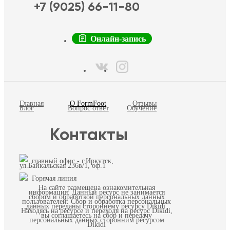
+7 (9025) 66-11-80
Онлайн-запись
Главная
О FormFoot
Отзывы
Блог
Вопрос ответ
Обучение
Контакты
главный офис - г.Иркутск,
ул.Байкальская 236в/1, оф.1
Горячая линия
На сайте размещена ознакомительная
информация. Данный ресурс не занимается
сбором и обработкой персональных данных
пользователей. Сбор и обработка персональных
данных переданы стороннему ресурсу Dikidi.
Находясь на ресурсе и переходя на ресурс Dikidi,
вы соглашаетесь на сбор и передачу
персональных данных сторонним ресурсом
Dikidi