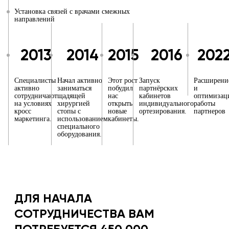
Установка связей с врачами смежных
направлений
2013
2014
2015
2016
202
Специалисты
Начал активно
Этот рост
Запуск
Расширени
активно
заниматься
побудил
партнёрских
и
сотрудничают
щадящей
нас
кабинетов
оптимизац
на условиях
хирургией
открыть
индивидуального
работы
кросс
стопы с
новые
ортезирования.
партнеров
маркетинга.
использованием
кабинеты.
специального
оборудования.
ДЛЯ НАЧАЛА
СОТРУДНИЧЕСТВА ВАМ