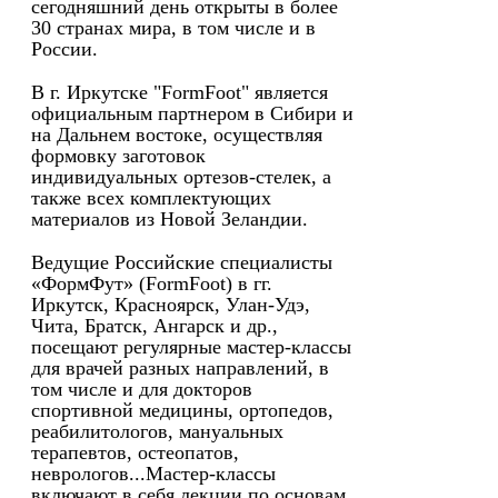
сегодняшний день открыты в более
30 странах мира, в том числе и в
России.
В г. Иркутске "FormFoot" является
официальным партнером в Сибири и
на Дальнем востоке, осуществляя
формовку заготовок
индивидуальных ортезов-стелек, а
также всех комплектующих
материалов из Новой Зеландии.
Ведущие Российские специалисты
«ФормФут» (FormFoot) в гг.
Иркутск, Красноярск, Улан-Удэ,
Чита, Братск, Ангарск и др.,
посещают регулярные мастер-классы
для врачей разных направлений, в
том числе и для докторов
спортивной медицины, ортопедов,
реабилитологов, мануальных
терапевтов, остеопатов,
неврологов...Мастер-классы
включают в себя лекции по основам