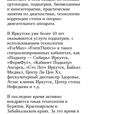
ортопедии, подиатрии, биомеханики
и кинезотерапии, практические
занятия по диагностики, технологии
коррекции стопы и опорно-
двигательного аппарата.
В Иркутске уже более 10 лет
оказываются услуги подиатрии, с
использованием технологии
«ForMax» «FormThotics» в таких
специализированных кабинетах, как
«Подиатр — Сибирь» Иркутск,
«ФормФут», «Кабинет Подиатр»
Ангарск, «Сто Лет» Иркутск, Байкал
Мкдикл, Центр Ли Цен Хэ,
фискультурный диспансер Здоровье,
Атлас клиник Иркутск, Центр стопы
Нефедьева и т.д.
В последнее время активно
внедряется такая технология в
Бурятии, Красноярском и
Забайкальском краях. За это время в