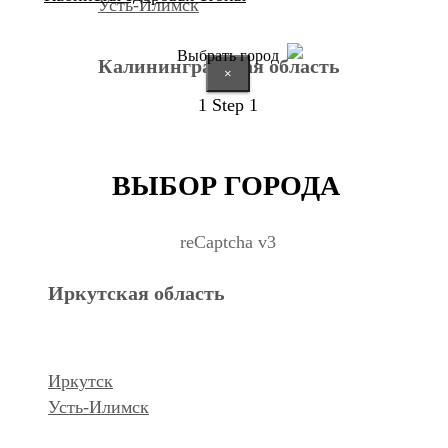
Усть-Илимск
Выбрать город
Калининградская область
×
1
Step 1
Калининград
ВЫБОР ГОРОДА
Курганская область
reCaptcha v3
Иркутская область
Курган
Республика Дагестан
Иркутск
Усть-Илимск