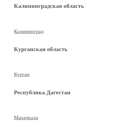
Махачкала
Калининградская область
Ханты-Мансийский а.о.
Калининград
Нижневартовск
Курганская область
keyboard_arrow_left
Previous
Next
keyboard_arrow_right
Курган
Республика Дагестан
Махачкала