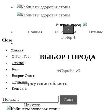
Выбрать город
×
Главная
О FormFoot
Отзывы
1
Step 1
Close
+7 (9025) 66-11-80
Записаться
Главная
ВЫБОР ГОРОДА
О FormFoot
Отзывы
Блог
reCaptcha v3
Вопрос Ответ
Обучение
Иркутская область
Контакты
Найти:
Иркутск