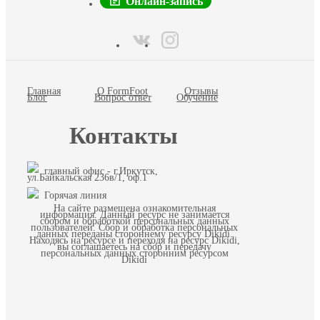
Онлайн-запись
Главная
О FormFoot
Отзывы
Блог
Вопрос ответ
Обучение
Контакты
главный офис - г.Иркутск,
ул.Байкальская 236в/1, оф.1
Горячая линия
На сайте размещена ознакомительная
информация. Данный ресурс не занимается
сбором и обработкой персональных данных
пользователей. Сбор и обработка персональных
данных переданы стороннему ресурсу Dikidi.
Находясь на ресурсе и переходя на ресурс Dikidi,
вы соглашаетесь на сбор и передачу
персональных данных сторонним ресурсом
Dikidi