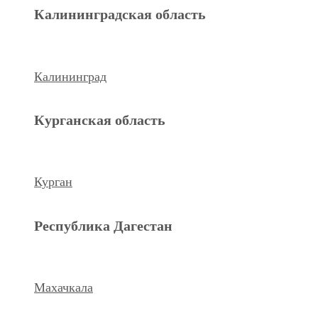
Махачкала
Калининградская область
Ханты-Мансийский а.о.
Калининград
Нижневартовск
Курганская область
keyboard_arrow_left
Previous
Next
keyboard_arrow_right
Курган
Республика Дагестан
Махачкала