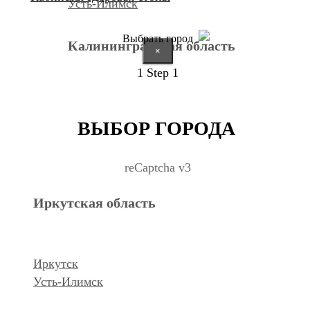
Усть-Илимск
Выбрать город
Калининградская область
×
1
Step 1
Калининград
ВЫБОР ГОРОДА
Курганская область
reCaptcha v3
Иркутская область
Курган
Республика Дагестан
Иркутск
Усть-Илимск