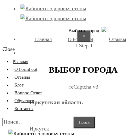
Выбрать город
×
Главная
О FormFoot
Отзывы
1
Step 1
Close
+7 (9025) 66-11-80
Записаться
Главная
ВЫБОР ГОРОДА
О FormFoot
Отзывы
Блог
reCaptcha v3
Вопрос Ответ
Обучение
Иркутская область
Контакты
Найти:
Иркутск