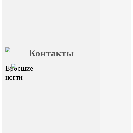
Главная
О FormFoot
Отзывы
Блог
Вопрос
Обучение
ответ
Контакты
Вросшие
главный офис - г.Иркутск,
ул.Байкальская 236в/1, оф.1
ногти
Горячая линия
На сайте размещена ознакомительная
информация. Данный ресурс не занимается
сбором и обработкой персональных данных
пользователей. Сбор и обработка
персональных данных переданы
стороннему ресурсу Dikidi. Находясь на
ресурсе и переходя на ресурс Dikidi, вы
соглашаетесь на сбор и передачу
персональных данных сторонним ресурсом
Dikidi