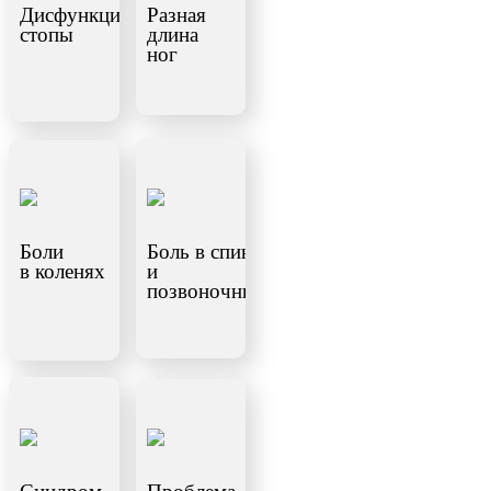
Дисфункция
Разная
стопы
длина
ног
Боли
Боль в спине
в коленях
и
позвоночнике