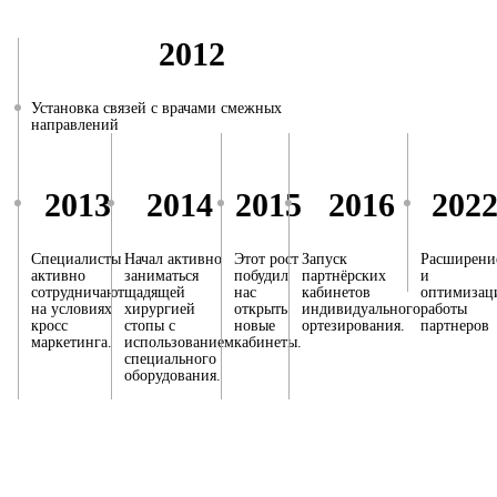
2012
Установка связей с врачами смежных
направлений
2013
2014
2015
2016
202
Специалисты
Начал активно
Этот рост
Запуск
Расширени
активно
заниматься
побудил
партнёрских
и
сотрудничают
щадящей
нас
кабинетов
оптимизац
на условиях
хирургией
открыть
индивидуального
работы
кросс
стопы с
новые
ортезирования.
партнеров
маркетинга.
использованием
кабинеты.
специального
оборудования.