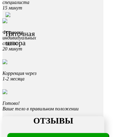
специалиста
15 минут
Пяточная
Формовка
индивидуальных
шпора
стелек
20 минут
Коррекция через
1-2 месяца
Готово!
Ваше тело в правильном положении
ОТЗЫВЫ