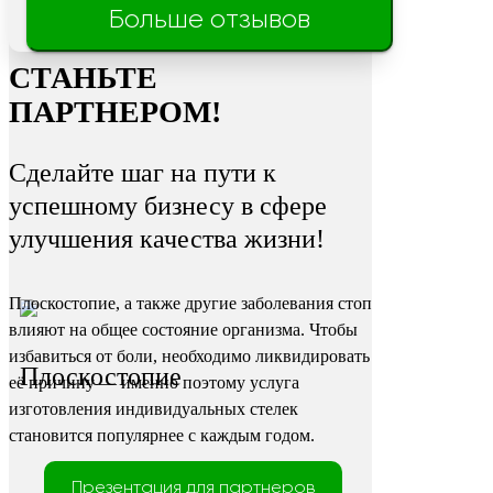
Трещины
Больше отзывов
на пятках
СТАНЬТЕ
ПАРТНЕРОМ!
Сделайте шаг на пути к
успешному бизнесу в сфере
улучшения качества жизни!
Плоскостопие, а также другие заболевания стоп
влияют на общее состояние организма. Чтобы
избавиться от боли, необходимо ликвидировать
Плоскостопие
её причину — именно поэтому услуга
изготовления индивидуальных стелек
становится популярнее с каждым годом.
Презентация для партнеров