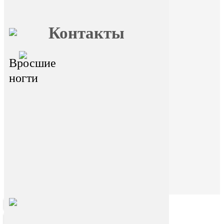
Главная
О FormFoot
Отзывы
Блог
Вопрос
Обучение
ответ
Контакты
ул. Байкальская 236в/1, оф. 1 (синий
Вросшие
баннер с адресом)
ногти
Горячая линия
На сайте размещена ознакомительная
информация. Данный ресурс не занимается
сбором и обработкой персональных данных
пользователей. Сбор и обработка
персональных данных переданы
стороннему ресурсу Dikidi. Находясь на
ресурсе и переходя на ресурс Dikidi, вы
соглашаетесь на сбор и передачу
персональных данных сторонним ресурсом
Dikidi