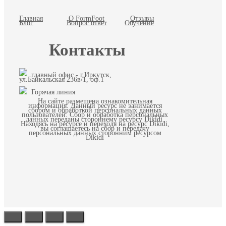
Главная
О FormFoot
Отзывы
Блог
Вопрос ответ
Обучение
Контакты
главный офис - г.Иркутск,
ул.Байкальская 236в/1, оф.1
Горячая линия
На сайте размещена ознакомительная
информация. Данный ресурс не занимается
сбором и обработкой персональных данных
пользователей. Сбор и обработка персональных
данных переданы стороннему ресурсу Dikidi.
Находясь на ресурсе и переходя на ресурс Dikidi,
вы соглашаетесь на сбор и передачу
персональных данных сторонним ресурсом
Dikidi