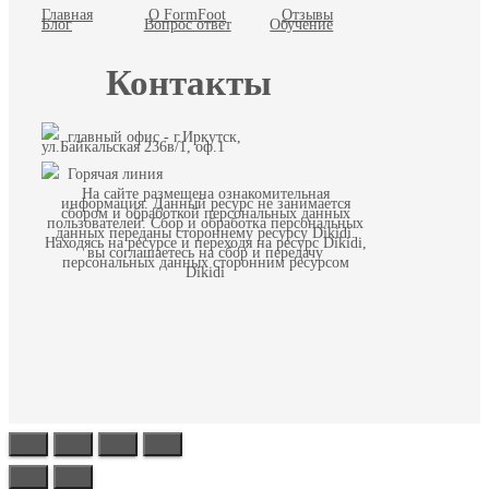
Главная
О FormFoot
Отзывы
Блог
Вопрос ответ
Обучение
Контакты
главный офис - г.Иркутск,
ул.Байкальская 236в/1, оф.1
Горячая линия
На сайте размещена ознакомительная
информация. Данный ресурс не занимается
сбором и обработкой персональных данных
пользователей. Сбор и обработка персональных
данных переданы стороннему ресурсу Dikidi.
Находясь на ресурсе и переходя на ресурс Dikidi,
вы соглашаетесь на сбор и передачу
персональных данных сторонним ресурсом
Dikidi