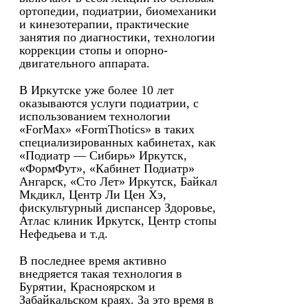
ортопедии, подиатрии, биомеханики
и кинезотерапии, практические
занятия по диагностики, технологии
коррекции стопы и опорно-
двигательного аппарата.
В Иркутске уже более 10 лет
оказываются услуги подиатрии, с
использованием технологии
«ForMax» «FormThotics» в таких
специализированных кабинетах, как
«Подиатр — Сибирь» Иркутск,
«ФормФут», «Кабинет Подиатр»
Ангарск, «Сто Лет» Иркутск, Байкал
Мкдикл, Центр Ли Цен Хэ,
фискультурный диспансер Здоровье,
Атлас клиник Иркутск, Центр стопы
Нефедьева и т.д.
В последнее время активно
внедряется такая технология в
Бурятии, Красноярском и
Забайкальском краях. За это время в