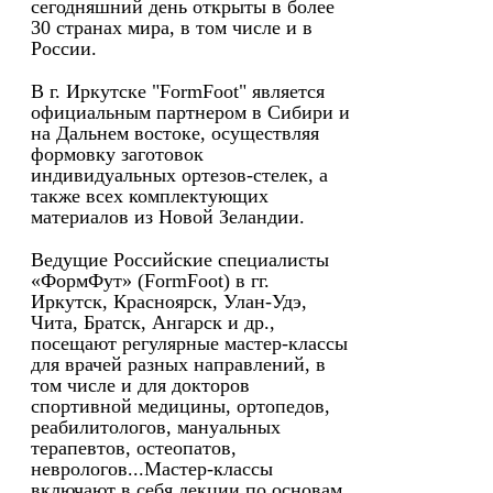
сегодняшний день открыты в более
30 странах мира, в том числе и в
России.
В г. Иркутске "FormFoot" является
официальным партнером в Сибири и
на Дальнем востоке, осуществляя
формовку заготовок
индивидуальных ортезов-стелек, а
также всех комплектующих
материалов из Новой Зеландии.
Ведущие Российские специалисты
«ФормФут» (FormFoot) в гг.
Иркутск, Красноярск, Улан-Удэ,
Чита, Братск, Ангарск и др.,
посещают регулярные мастер-классы
для врачей разных направлений, в
том числе и для докторов
спортивной медицины, ортопедов,
реабилитологов, мануальных
терапевтов, остеопатов,
неврологов...Мастер-классы
включают в себя лекции по основам