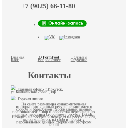
+7 (9025) 66-11-80
Онлайн-запись
Главная
О FormFoot
Отзывы
Блог
Вопрос ответ
Обучение
Контакты
главный офис - г.Иркутск,
ул.Байкальская 236в/1, оф.1
Горячая линия
На сайте размещена ознакомительная
информация. Данный ресурс не занимается
сбором и обработкой персональных данных
пользователей. Сбор и обработка персональных
данных переданы стороннему ресурсу Dikidi.
Находясь на ресурсе и переходя на ресурс Dikidi,
вы соглашаетесь на сбор и передачу
персональных данных сторонним ресурсом
Dikidi