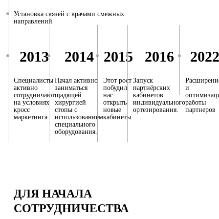
Установка связей с врачами смежных
направлений
2013
2014
2015
2016
202
Специалисты
Начал активно
Этот рост
Запуск
Расширени
активно
заниматься
побудил
партнёрских
и
сотрудничают
щадящей
нас
кабинетов
оптимизац
на условиях
хирургией
открыть
индивидуального
работы
кросс
стопы с
новые
ортезирования.
партнеров
маркетинга.
использованием
кабинеты.
специального
оборудования.
ДЛЯ НАЧАЛА
СОТРУДНИЧЕСТВА