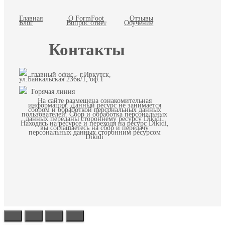
Главная
О FormFoot
Отзывы
Блог
Вопрос ответ
Обучение
Контакты
главный офис - г.Иркутск,
ул.Байкальская 236в/1, оф.1
Горячая линия
На сайте размещена ознакомительная
информация. Данный ресурс не занимается
сбором и обработкой персональных данных
пользователей. Сбор и обработка персональных
данных переданы стороннему ресурсу Dikidi.
Находясь на ресурсе и переходя на ресурс Dikidi,
вы соглашаетесь на сбор и передачу
персональных данных сторонним ресурсом
Dikidi