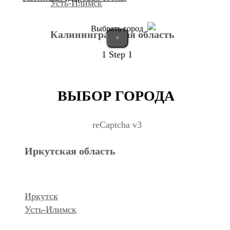
Усть-Илимск
Выбрать город
Калининградская область
×
1
Step 1
Калининград
ВЫБОР ГОРОДА
Курганская область
reCaptcha v3
Иркутская область
Курган
Республика Дагестан
Иркутск
Усть-Илимск