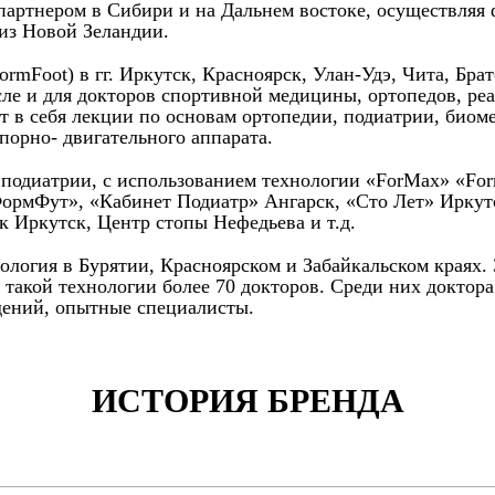
 партнером в Сибири и на Дальнем востоке, осуществляя
 из Новой Зеландии.
Foot) в гг. Иркутск, Красноярск, Улан-Удэ, Чита, Братс
сле и для докторов спортивной медицины, ортопедов, ре
т в себя лекции по основам ортопедии, подиатрии, биом
порно- двигательного аппарата.
и подиатрии, с использованием технологии «ForMax» «Fo
ФормФут», «Кабинет Подиатр» Ангарск, «Сто Лет» Иркут
 Иркутск, Центр стопы Нефедьева и т.д.
нология в Бурятии, Красноярском и Забайкальском краях.
 такой технологии более 70 докторов. Среди них доктор
ений, опытные специалисты.
ИСТОРИЯ БРЕНДА