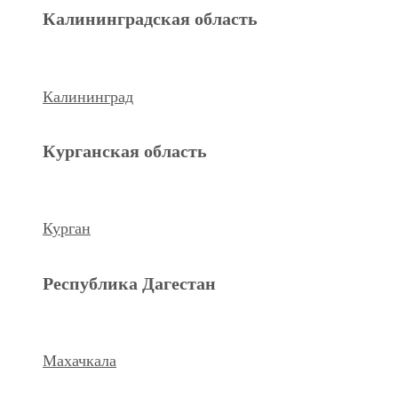
Махачкала
Калининградская область
Ханты-Мансийский а.о.
Калининград
Нижневартовск
Курганская область
keyboard_arrow_left
Previous
Next
keyboard_arrow_right
Курган
Республика Дагестан
Махачкала