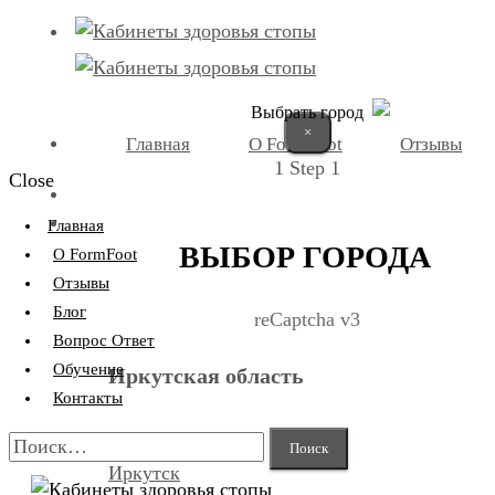
Выбрать город
×
Главная
О FormFoot
Отзывы
1
Step 1
Close
+7 (9025) 66-11-80
Записаться
Главная
ВЫБОР ГОРОДА
О FormFoot
Отзывы
Блог
reCaptcha v3
Вопрос Ответ
Обучение
Иркутская область
Контакты
Найти:
Иркутск