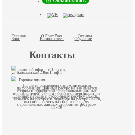
Онлайн-запись
Главная
О FormFoot
Отзывы
Блог
Вопрос ответ
Обучение
Контакты
главный офис - г.Иркутск,
ул.Байкальская 236в/1, оф.1
Горячая линия
На сайте размещена ознакомительная
информация. Данный ресурс не занимается
сбором и обработкой персональных данных
пользователей. Сбор и обработка персональных
данных переданы стороннему ресурсу Dikidi.
Находясь на ресурсе и переходя на ресурс Dikidi,
вы соглашаетесь на сбор и передачу
персональных данных сторонним ресурсом
Dikidi