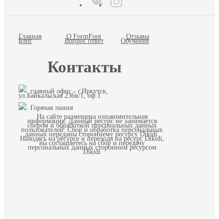
Главная
О FormFoot
Отзывы
Блог
Вопрос ответ
Обучение
Контакты
главный офис - г.Иркутск,
ул.Байкальская 236в/1, оф.1
Горячая линия
На сайте размещена ознакомительная
информация. Данный ресурс не занимается
сбором и обработкой персональных данных
пользователей. Сбор и обработка персональных
данных переданы стороннему ресурсу Dikidi.
Находясь на ресурсе и переходя на ресурс Dikidi,
вы соглашаетесь на сбор и передачу
персональных данных сторонним ресурсом
Dikidi