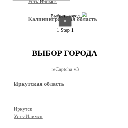
Усть-Илимск
Выбрать город
Калининградская область
×
1
Step 1
Калининград
ВЫБОР ГОРОДА
Курганская область
reCaptcha v3
Иркутская область
Курган
Республика Дагестан
Иркутск
Усть-Илимск