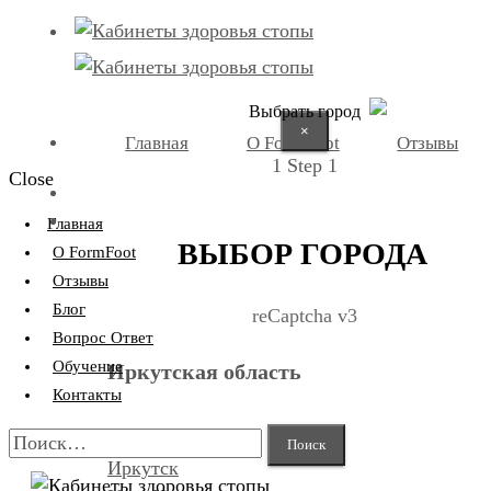
Выбрать город
×
Главная
О FormFoot
Отзывы
1
Step 1
Close
+7 (9025) 66-11-80
Записаться
Главная
ВЫБОР ГОРОДА
О FormFoot
Отзывы
Блог
reCaptcha v3
Вопрос Ответ
Обучение
Иркутская область
Контакты
Найти:
Иркутск