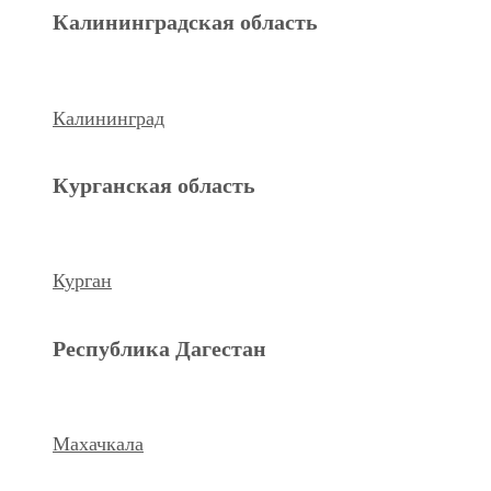
Махачкала
Калининградская область
Ханты-Мансийский а.о.
Калининград
Нижневартовск
Курганская область
keyboard_arrow_left
Previous
Next
keyboard_arrow_right
Курган
Республика Дагестан
Махачкала