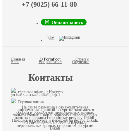
+7 (9025) 66-11-80
Онлайн-запись
Главная
О FormFoot
Отзывы
Блог
Вопрос ответ
Обучение
Контакты
главный офис - г.Иркутск,
ул.Байкальская 236в/1, оф.1
Горячая линия
На сайте размещена ознакомительная
информация. Данный ресурс не занимается
сбором и обработкой персональных данных
пользователей. Сбор и обработка персональных
данных переданы стороннему ресурсу Dikidi.
Находясь на ресурсе и переходя на ресурс Dikidi,
вы соглашаетесь на сбор и передачу
персональных данных сторонним ресурсом
Dikidi