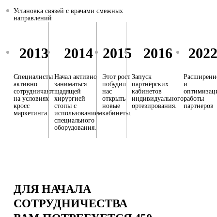
Установка связей с врачами смежных
направлений
2013
2014
2015
2016
202
Специалисты
Начал активно
Этот рост
Запуск
Расширени
активно
заниматься
побудил
партнёрских
и
сотрудничают
щадящей
нас
кабинетов
оптимизац
на условиях
хирургией
открыть
индивидуального
работы
кросс
стопы с
новые
ортезирования.
партнеров
маркетинга.
использованием
кабинеты.
специального
оборудования.
ДЛЯ НАЧАЛА
СОТРУДНИЧЕСТВА