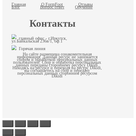
Главная
О FormFoot
Отзывы
Блог
Вопрос ответ
Обучение
Контакты
главный офис - г.Иркутск,
ул.Байкальская 236в/1, оф.1
Горячая линия
На сайте размещена ознакомительная
информация. Данный ресурс не занимается
сбором и обработкой персональных данных
пользователей. Сбор и обработка персональных
данных переданы стороннему ресурсу Dikidi.
Находясь на ресурсе и переходя на ресурс Dikidi,
вы соглашаетесь на сбор и передачу
персональных данных сторонним ресурсом
Dikidi