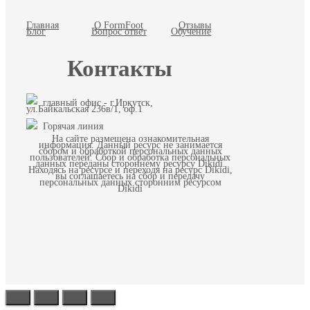
Главная
О FormFoot
Отзывы
Блог
Вопрос ответ
Обучение
Контакты
главный офис - г.Иркутск,
ул.Байкальская 236в/1, оф.1
Горячая линия
На сайте размещена ознакомительная
информация. Данный ресурс не занимается
сбором и обработкой персональных данных
пользователей. Сбор и обработка персональных
данных переданы стороннему ресурсу Dikidi.
Находясь на ресурсе и переходя на ресурс Dikidi,
вы соглашаетесь на сбор и передачу
персональных данных сторонним ресурсом
Dikidi