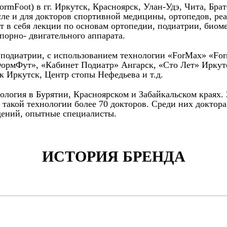
Foot) в гг. Иркутск, Красноярск, Улан-Удэ, Чита, Братс
сле и для докторов спортивной медицины, ортопедов, ре
т в себя лекции по основам ортопедии, подиатрии, биом
порно- двигательного аппарата.
и подиатрии, с использованием технологии «ForMax» «Fo
ФормФут», «Кабинет Подиатр» Ангарск, «Сто Лет» Иркут
 Иркутск, Центр стопы Нефедьева и т.д.
нология в Бурятии, Красноярском и Забайкальском краях.
 такой технологии более 70 докторов. Среди них доктор
ений, опытные специалисты.
ИСТОРИЯ БРЕНДА