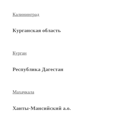
Ханты-Мансийский а.о.
Калининград
Нижневартовск
Курганская область
keyboard_arrow_left
Previous
Next
keyboard_arrow_right
Курган
Республика Дагестан
Махачкала
Ханты-Мансийский а.о.