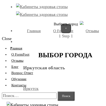
Выбрать город
×
Главная
О FormFoot
Отзывы
1
Step 1
Close
+7 (9025) 66-11-80
Записаться
Главная
ВЫБОР ГОРОДА
О FormFoot
Отзывы
Блог
Иркутская область
Вопрос Ответ
Обучение
Контакты
Иркутск
Найти:
Усть-Илимск