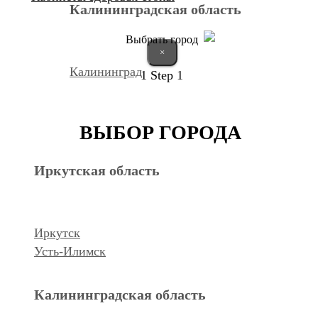
Калининградская область
Выбрать город
×
Калининград
1
Step 1
Курганская область
ВЫБОР ГОРОДА
Иркутская область
Курган
Республика Дагестан
Иркутск
Усть-Илимск
Махачкала
Калининградская область