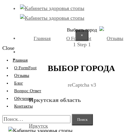
Выбрать город
×
Главная
О FormFoot
Отзывы
1
Step 1
Close
+7 (9025) 66-11-80
Записаться
Главная
ВЫБОР ГОРОДА
О FormFoot
Отзывы
Блог
reCaptcha v3
Вопрос Ответ
Обучение
Иркутская область
Контакты
Найти:
Иркутск