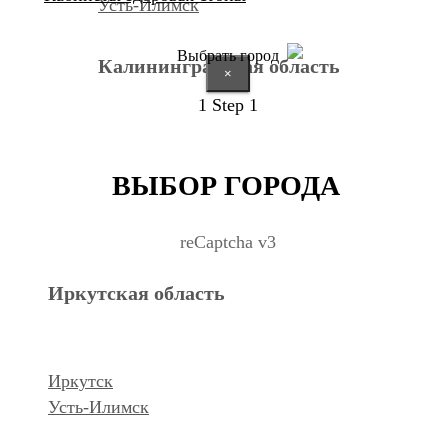
Усть-Илимск
Выбрать город
Калининградская область
×
1
Step 1
Калининград
ВЫБОР ГОРОДА
Курганская область
reCaptcha v3
Иркутская область
Курган
Республика Дагестан
Иркутск
Усть-Илимск