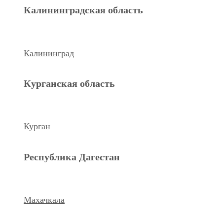
Махачкала
Калининградская область
Ханты-Мансийский а.о.
Калининград
Нижневартовск
Курганская область
keyboard_arrow_left
Previous
Next
keyboard_arrow_right
Курган
Республика Дагестан
Махачкала