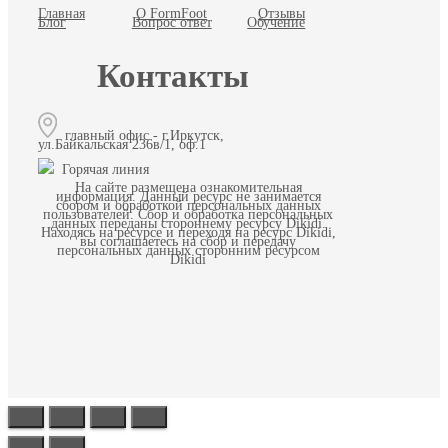
Главная
О FormFoot
Отзывы
Блог
Вопрос ответ
Обучение
Контакты
главный офис - г.Иркутск,
ул.Байкальская 236в/1, оф.1
Горячая линия
На сайте размещена ознакомительная
информация. Данный ресурс не занимается
сбором и обработкой персональных данных
пользователей. Сбор и обработка персональных
данных переданы стороннему ресурсу Dikidi.
Находясь на ресурсе и переходя на ресурс Dikidi,
вы соглашаетесь на сбор и передачу
персональных данных сторонним ресурсом
Dikidi