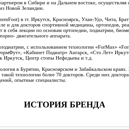
 партнером в Сибири и на Дальнем востоке, осуществляя
 из Новой Зеландии.
Foot) в гг. Иркутск, Красноярск, Улан-Удэ, Чита, Братс
сле и для докторов спортивной медицины, ортопедов, ре
т в себя лекции по основам ортопедии, подиатрии, биом
порно- двигательного аппарата.
и подиатрии, с использованием технологии «ForMax» «Fo
ФормФут», «Кабинет Подиатр» Ангарск, «Сто Лет» Иркут
 Иркутск, Центр стопы Нефедьева и т.д.
нология в Бурятии, Красноярском и Забайкальском краях.
 такой технологии более 70 докторов. Среди них доктор
ений, опытные специалисты.
ИСТОРИЯ БРЕНДА