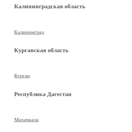
Махачкала
Калининградская область
Ханты-Мансийский а.о.
Калининград
Нижневартовск
Курганская область
keyboard_arrow_left
Previous
Next
keyboard_arrow_right
Курган
Республика Дагестан
Махачкала