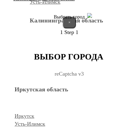
Усть-Илимск
Выбрать город
Калининградская область
×
1
Step 1
Калининград
ВЫБОР ГОРОДА
Курганская область
reCaptcha v3
Иркутская область
Курган
Республика Дагестан
Иркутск
Усть-Илимск