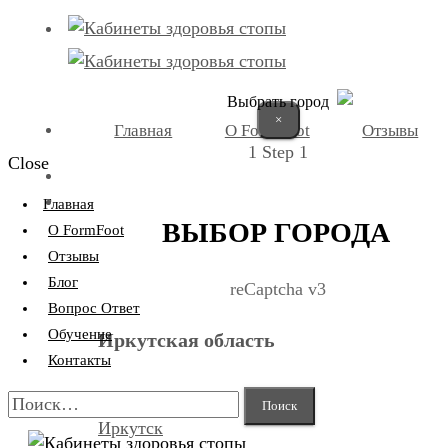
Выбрать город
×
Главная
О FormFoot
Отзывы
1
Step 1
Close
+7 (9025) 66-11-80
Записаться
Главная
ВЫБОР ГОРОДА
О FormFoot
Отзывы
Блог
reCaptcha v3
Вопрос Ответ
Обучение
Иркутская область
Контакты
Найти:
Иркутск