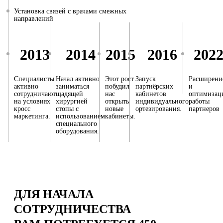
Установка связей с врачами смежных
направлений
2013
2014
2015
2016
202
Специалисты
Начал активно
Этот рост
Запуск
Расширени
активно
заниматься
побудил
партнёрских
и
сотрудничают
щадящей
нас
кабинетов
оптимизац
на условиях
хирургией
открыть
индивидуального
работы
кросс
стопы с
новые
ортезирования.
партнеров
маркетинга.
использованием
кабинеты.
специального
оборудования.
ДЛЯ НАЧАЛА
СОТРУДНИЧЕСТВА