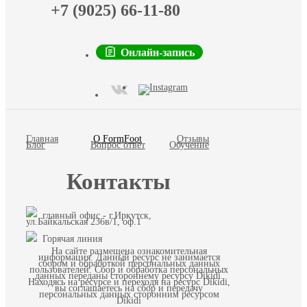
+7 (9025) 66-11-80
Онлайн-запись
Главная
О FormFoot
Отзывы
Блог
Вопрос ответ
Обучение
Контакты
главный офис - г.Иркутск,
ул.Байкальская 236в/1, оф.1
Горячая линия
На сайте размещена ознакомительная
информация. Данный ресурс не занимается
сбором и обработкой персональных данных
пользователей. Сбор и обработка персональных
данных переданы стороннему ресурсу Dikidi.
Находясь на ресурсе и переходя на ресурс Dikidi,
вы соглашаетесь на сбор и передачу
персональных данных сторонним ресурсом
Dikidi