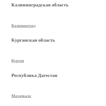
Махачкала
Калининградская область
Ханты-Мансийский а.о.
Калининград
Нижневартовск
Курганская область
keyboard_arrow_left
Previous
Next
keyboard_arrow_right
Курган
Республика Дагестан
Махачкала