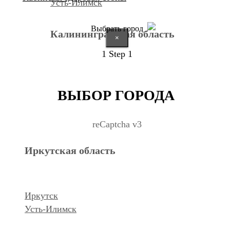
Усть-Илимск
Выбрать город
Калининградская область
×
1
Step 1
Калининград
ВЫБОР ГОРОДА
Курганская область
reCaptcha v3
Иркутская область
Курган
Республика Дагестан
Иркутск
Усть-Илимск