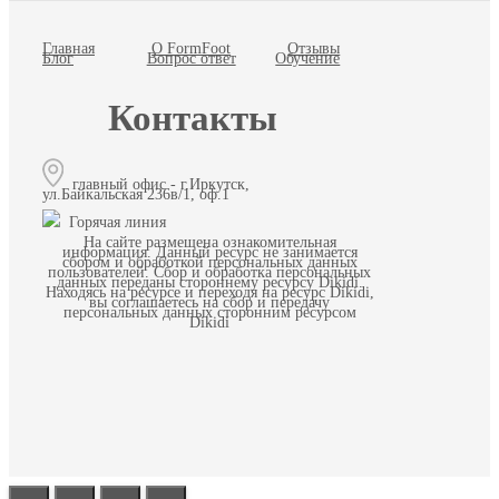
Главная
О FormFoot
Отзывы
Блог
Вопрос ответ
Обучение
Контакты
главный офис - г.Иркутск,
ул.Байкальская 236в/1, оф.1
Горячая линия
На сайте размещена ознакомительная
информация. Данный ресурс не занимается
сбором и обработкой персональных данных
пользователей. Сбор и обработка персональных
данных переданы стороннему ресурсу Dikidi.
Находясь на ресурсе и переходя на ресурс Dikidi,
вы соглашаетесь на сбор и передачу
персональных данных сторонним ресурсом
Dikidi