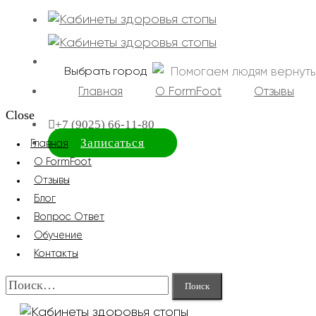
Помогаем людям вернуть
Выбрать город
Главная
О FormFoot
Отзывы
Close
+7 (9025) 66-11-80
Записаться
Главная
О FormFoot
Отзывы
Блог
Вопрос Ответ
Обучение
Контакты
Найти: