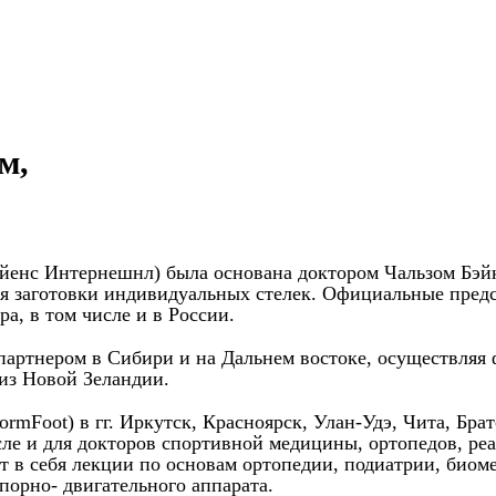
м,
 Сайенс Интернешнл) была основана доктором Чальзом Бэй
тся заготовки индивидуальных стелек. Официальные пред
а, в том числе и в России.
 партнером в Сибири и на Дальнем востоке, осуществляя
 из Новой Зеландии.
Foot) в гг. Иркутск, Красноярск, Улан-Удэ, Чита, Братс
сле и для докторов спортивной медицины, ортопедов, ре
т в себя лекции по основам ортопедии, подиатрии, биом
порно- двигательного аппарата.