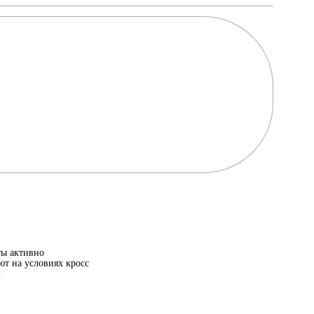
ы активно
ют на условиях кросс
.