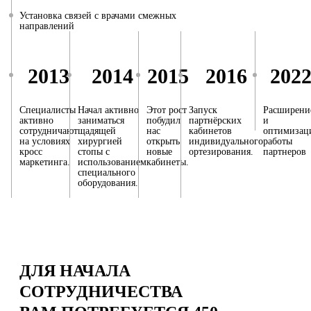
Установка связей с врачами смежных
направлений
2013
2014
2015
2016
202
Специалисты
Начал активно
Этот рост
Запуск
Расширени
активно
заниматься
побудил
партнёрских
и
сотрудничают
щадящей
нас
кабинетов
оптимизац
на условиях
хирургией
открыть
индивидуального
работы
кросс
стопы с
новые
ортезирования.
партнеров
маркетинга.
использованием
кабинеты.
специального
оборудования.
ДЛЯ НАЧАЛА
СОТРУДНИЧЕСТВА