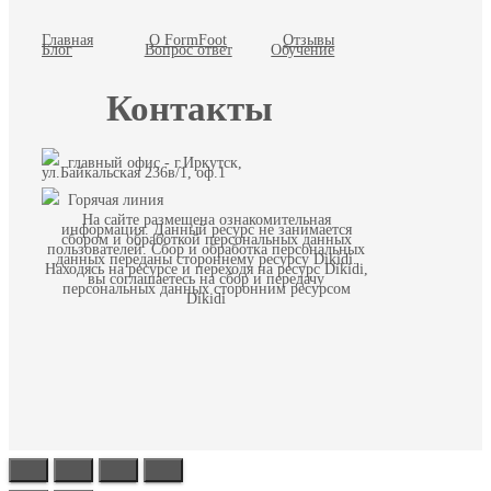
Главная
О FormFoot
Отзывы
Блог
Вопрос ответ
Обучение
Контакты
главный офис - г.Иркутск,
ул.Байкальская 236в/1, оф.1
Горячая линия
На сайте размещена ознакомительная
информация. Данный ресурс не занимается
сбором и обработкой персональных данных
пользователей. Сбор и обработка персональных
данных переданы стороннему ресурсу Dikidi.
Находясь на ресурсе и переходя на ресурс Dikidi,
вы соглашаетесь на сбор и передачу
персональных данных сторонним ресурсом
Dikidi