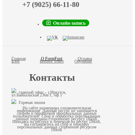
+7 (9025) 66-11-80
Онлайн-запись
Главная
О FormFoot
Отзывы
Блог
Вопрос ответ
Обучение
Контакты
главный офис - г.Иркутск,
ул.Байкальская 236в/1, оф.1
Горячая линия
На сайте размещена ознакомительная
информация. Данный ресурс не занимается
сбором и обработкой персональных данных
пользователей. Сбор и обработка персональных
данных переданы стороннему ресурсу Dikidi.
Находясь на ресурсе и переходя на ресурс Dikidi,
вы соглашаетесь на сбор и передачу
персональных данных сторонним ресурсом
Dikidi