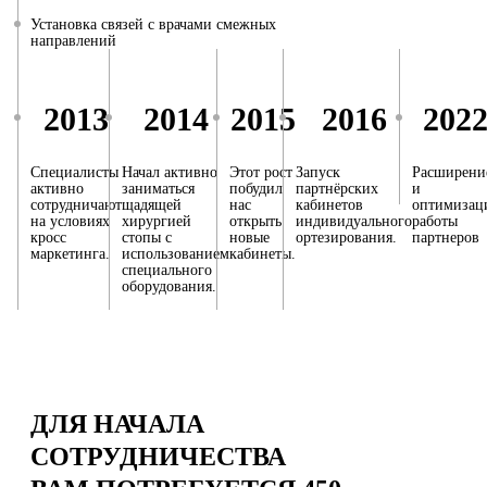
Установка связей с врачами смежных
направлений
2013
2014
2015
2016
202
Специалисты
Начал активно
Этот рост
Запуск
Расширени
активно
заниматься
побудил
партнёрских
и
сотрудничают
щадящей
нас
кабинетов
оптимизац
на условиях
хирургией
открыть
индивидуального
работы
кросс
стопы с
новые
ортезирования.
партнеров
маркетинга.
использованием
кабинеты.
специального
оборудования.
ДЛЯ НАЧАЛА
СОТРУДНИЧЕСТВА